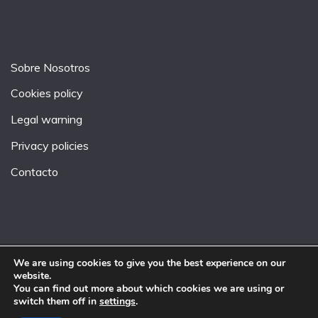
Sobre Nosotros
Cookies policy
Legal warning
Privacy policies
Contacto
We are using cookies to give you the best experience on our
website.
All Rights Reserved 2026.
You can find out more about which cookies we are using or
Proudly powered by WordPress
|
Theme: Fairy by
switch them off in
settings
.
Candid Themes
.