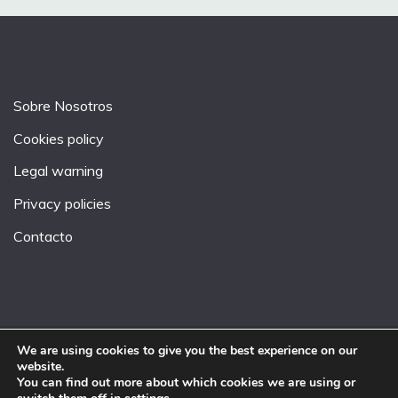
Sobre Nosotros
Cookies policy
Legal warning
Privacy policies
Contacto
We are using cookies to give you the best experience on our
website.
All Rights Reserved 2026.
You can find out more about which cookies we are using or
Proudly powered by WordPress
|
Theme: Fairy by