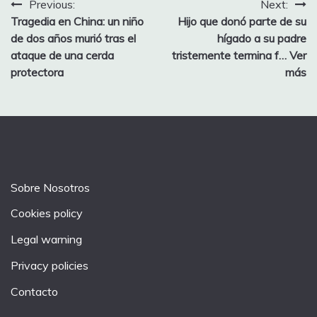
Post
Previous:
Next:
Tragedia en China: un niño
Hijo que donó parte de su
navigation
de dos años murió tras el
hígado a su padre
ataque de una cerda
tristemente termina f… Ver
protectora
más
Sobre Nosotros
Cookies policy
Legal warning
Privacy policies
Contacto