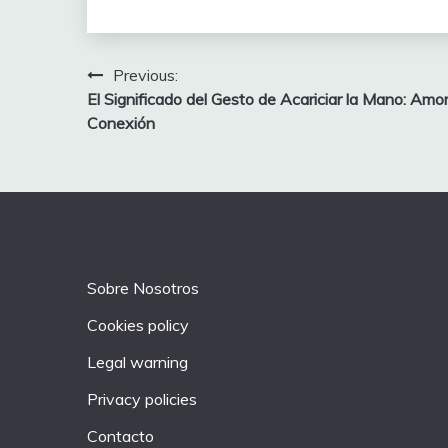
Post
Previous:
El Significado del Gesto de Acariciar la Mano: Amor
navigation
Conexión
Sobre Nosotros
Cookies policy
Legal warning
Privacy policies
Contacto