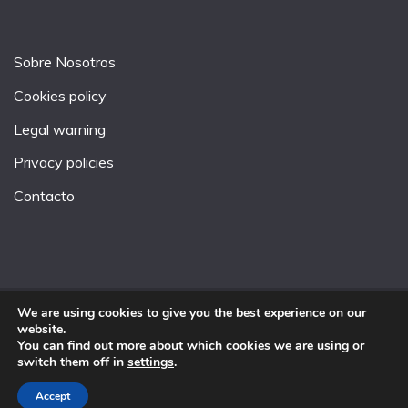
Sobre Nosotros
Cookies policy
Legal warning
Privacy policies
Contacto
We are using cookies to give you the best experience on our
website.
All Rights Reserved 2026.
You can find out more about which cookies we are using or
Proudly powered by WordPress
|
Theme: Fairy by
switch them off in
settings
.
Candid Themes
.
Accept