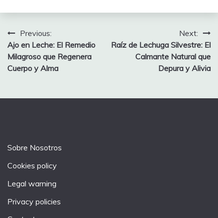
Post
Previous:
Next:
Ajo en Leche: El Remedio
Raíz de Lechuga Silvestre: El
navigation
Milagroso que Regenera
Calmante Natural que
Cuerpo y Alma
Depura y Alivia
Sobre Nosotros
Cookies policy
Legal warning
Privacy policies