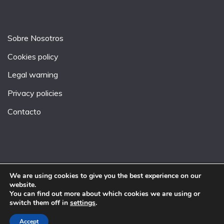
Sobre Nosotros
Cookies policy
Legal warning
Privacy policies
Contacto
We are using cookies to give you the best experience on our
website.
All Rights Reserved 2026.
You can find out more about which cookies we are using or
Proudly powered by WordPress
|
Theme: Fairy by
switch them off in
settings
.
Candid Themes
.
Accept