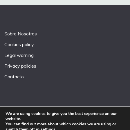
Sobre Nosotros
Cookies policy
Legal warning
Privacy policies
Contacto
We are using cookies to give you the best experience on our
website.
All Rights Reserved 2026.
You can find out more about which cookies we are using or
Proudly powered by WordPress
|
Theme: Fairy by
switch them off in
settings
.