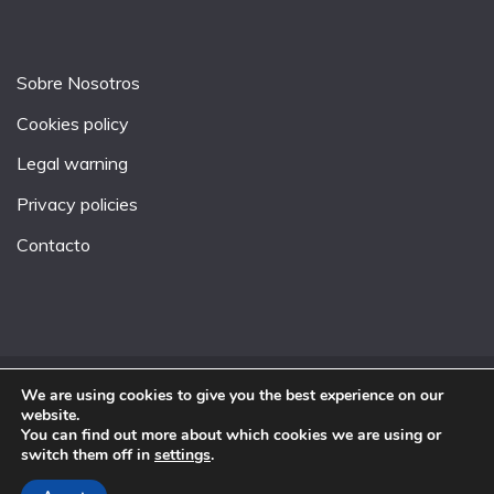
Sobre Nosotros
Cookies policy
Legal warning
Privacy policies
Contacto
We are using cookies to give you the best experience on our
All Rights Reserved 2026.
website.
You can find out more about which cookies we are using or
Proudly powered by WordPress
|
Theme: Fairy by
switch them off in
settings
.
Candid Themes
.