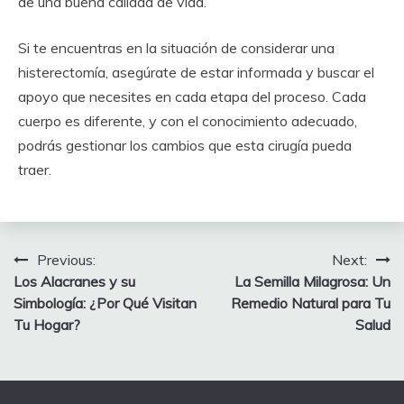
de una buena calidad de vida.
Si te encuentras en la situación de considerar una
histerectomía, asegúrate de estar informada y buscar el
apoyo que necesites en cada etapa del proceso. Cada
cuerpo es diferente, y con el conocimiento adecuado,
podrás gestionar los cambios que esta cirugía pueda
traer.
Post
Previous:
Next:
Los Alacranes y su
La Semilla Milagrosa: Un
navigation
Simbología: ¿Por Qué Visitan
Remedio Natural para Tu
Tu Hogar?
Salud