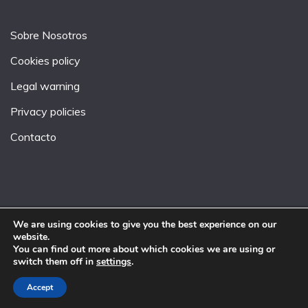
Sobre Nosotros
Cookies policy
Legal warning
Privacy policies
Contacto
We are using cookies to give you the best experience on our
website.
All Rights Reserved 2026.
You can find out more about which cookies we are using or
Proudly powered by WordPress
|
Theme: Fairy by
switch them off in
settings
.
Candid Themes
.
Accept