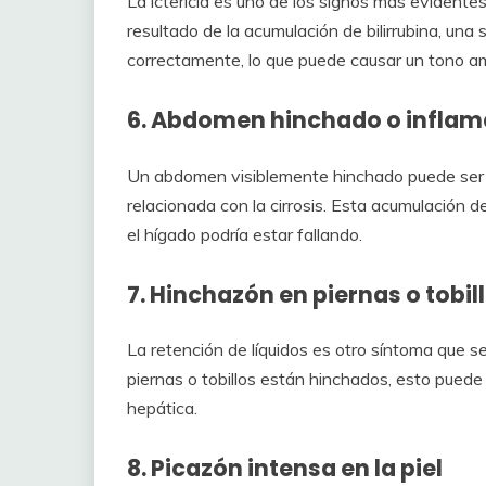
La ictericia es uno de los signos más evidente
resultado de la acumulación de bilirrubina, una
correctamente, lo que puede causar un tono amar
6. Abdomen hinchado o inflama
Un abdomen visiblemente hinchado puede ser u
relacionada con la cirrosis. Esta acumulación d
el hígado podría estar fallando.
7. Hinchazón en piernas o tobil
La retención de líquidos es otro síntoma que se 
piernas o tobillos están hinchados, esto puede 
hepática.
8. Picazón intensa en la piel