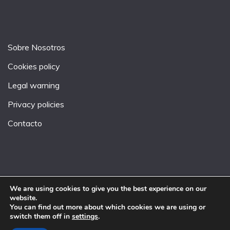
Sobre Nosotros
Cookies policy
Legal warning
Privacy policies
Contacto
We are using cookies to give you the best experience on our
website.
All Rights Reserved 2026.
You can find out more about which cookies we are using or
Proudly powered by WordPress
|
Theme: Fairy by
switch them off in
settings
.
Candid Themes
.