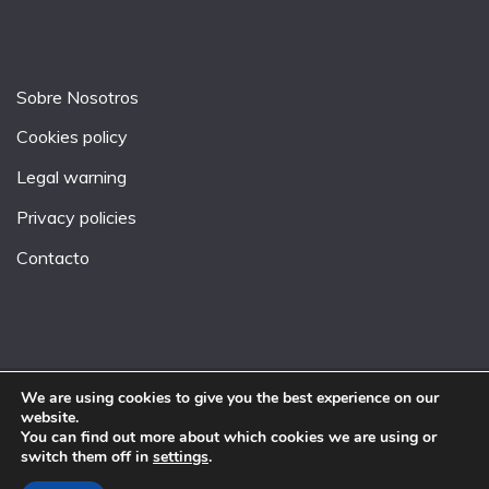
Sobre Nosotros
Cookies policy
Legal warning
Privacy policies
Contacto
We are using cookies to give you the best experience on our
website.
All Rights Reserved 2026.
You can find out more about which cookies we are using or
Proudly powered by WordPress
|
Theme: Fairy by
switch them off in
settings
.
Candid Themes
.