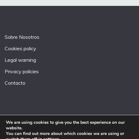
Sobre Nosotros
Cookies policy
Legal warning
Privacy policies
Contacto
We are using cookies to give you the best experience on our
website.
All Rights Reserved 2026.
You can find out more about which cookies we are using or
Proudly powered by WordPress
|
Theme: Fairy by