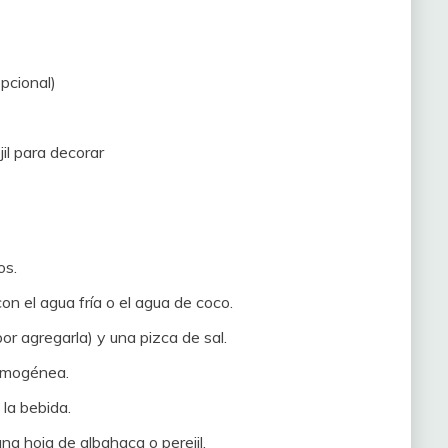
pcional)
il para decorar
os.
on el agua fría o el agua de coco.
por agregarla) y una pizca de sal.
homogénea.
 la bebida.
na hoja de albahaca o perejil.