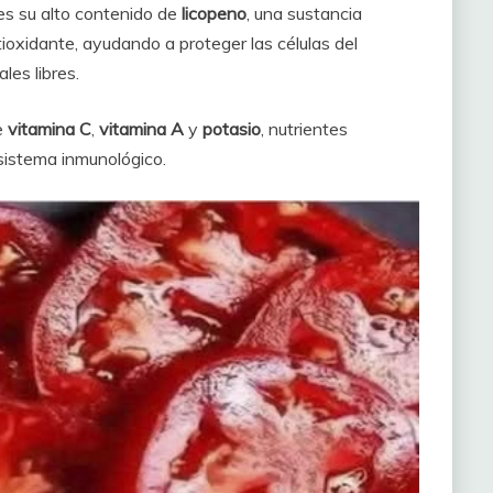
 es su alto contenido de
licopeno
, una sustancia
tioxidante, ayudando a proteger las células del
les libres.
e
vitamina C
,
vitamina A
y
potasio
, nutrientes
l sistema inmunológico.