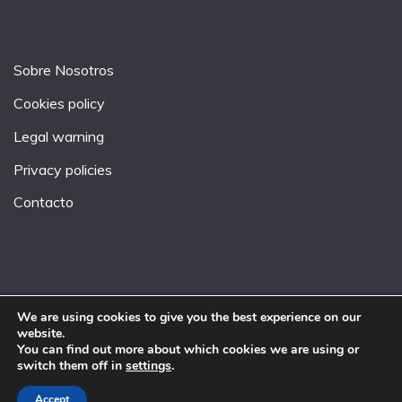
Sobre Nosotros
Cookies policy
Legal warning
Privacy policies
Contacto
We are using cookies to give you the best experience on our
website.
All Rights Reserved 2026.
You can find out more about which cookies we are using or
Proudly powered by WordPress
|
Theme: Fairy by
switch them off in
settings
.
Candid Themes
.
Accept