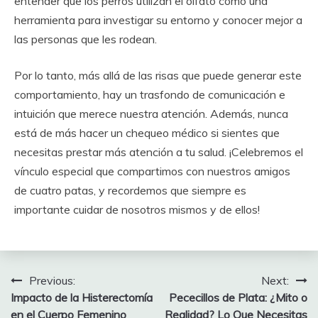
entender que los perros utilizan el olfato como una
herramienta para investigar su entorno y conocer mejor a
las personas que les rodean.
Por lo tanto, más allá de las risas que puede generar este
comportamiento, hay un trasfondo de comunicación e
intuición que merece nuestra atención. Además, nunca
está de más hacer un chequeo médico si sientes que
necesitas prestar más atención a tu salud. ¡Celebremos el
vínculo especial que compartimos con nuestros amigos
de cuatro patas, y recordemos que siempre es
importante cuidar de nosotros mismos y de ellos!
Post
Previous:
Next:
Impacto de la Histerectomía
Pececillos de Plata: ¿Mito o
navigation
en el Cuerpo Femenino
Realidad? Lo Que Necesitas