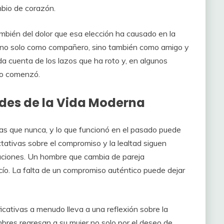
mbio de corazón.
también del dolor que esa elección ha causado en la
o no solo como compañero, sino también como amigo y
 da cuenta de los lazos que ha roto y, en algunos
do comenzó.
ades de la Vida Moderna
das que nunca, y lo que funcionó en el pasado puede
tativas sobre el compromiso y la lealtad siguen
laciones. Un hombre que cambia de pareja
o. La falta de un compromiso auténtico puede dejar
cativas a menudo lleva a una reflexión sobre la
bres regresan a su mujer no solo por el deseo de