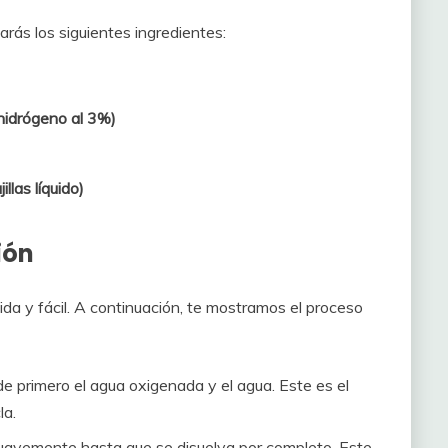
arás los siguientes ingredientes:
hidrógeno al 3%)
llas líquido)
ión
ida y fácil. A continuación, te mostramos el proceso
de primero el agua oxigenada y el agua. Este es el
la.
suavemente hasta que se disuelva por completo. Este