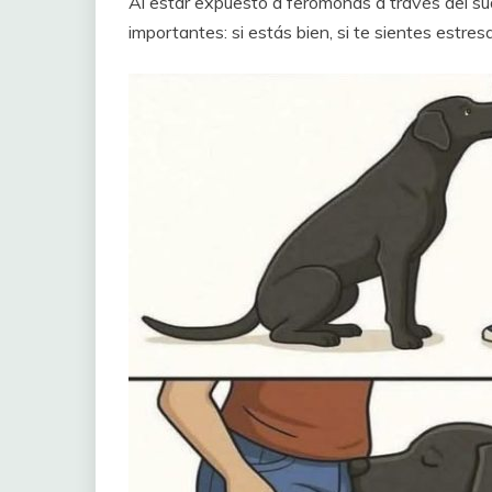
Al estar expuesto a feromonas a través del su
importantes: si estás bien, si te sientes estres