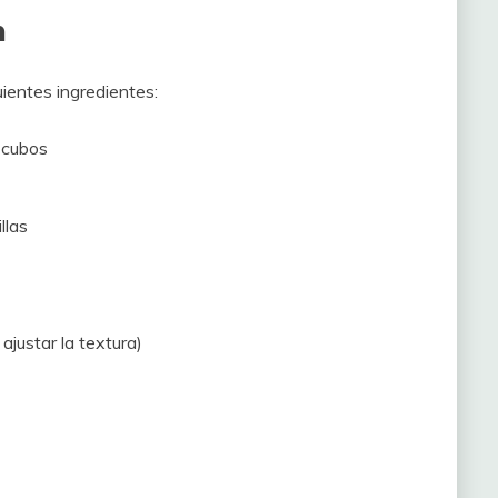
n
uientes ingredientes:
 cubos
llas
ajustar la textura)