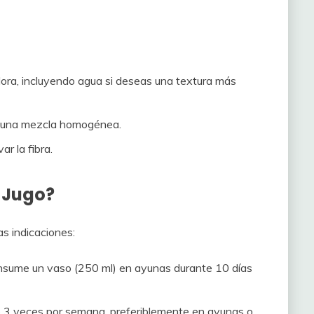
adora, incluyendo agua si deseas una textura más
r una mezcla homogénea.
ar la fibra.
 Jugo?
as indicaciones:
sume un vaso (250 ml) en ayunas durante 10 días
o 3 veces por semana, preferiblemente en ayunas o