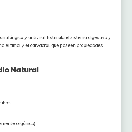
ntifúngico y antiviral. Estimula el sistema digestivo y
mo el timol y el carvacrol, que poseen propiedades
io Natural
cubos)
emente orgánico)