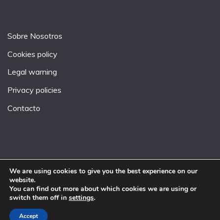
Sobre Nosotros
Cookies policy
Legal warning
Privacy policies
Contacto
We are using cookies to give you the best experience on our
website.
All Rights Reserved 2026.
You can find out more about which cookies we are using or
Proudly powered by WordPress
|
Theme: Fairy by
switch them off in
settings
.
Candid Themes
.
Accept