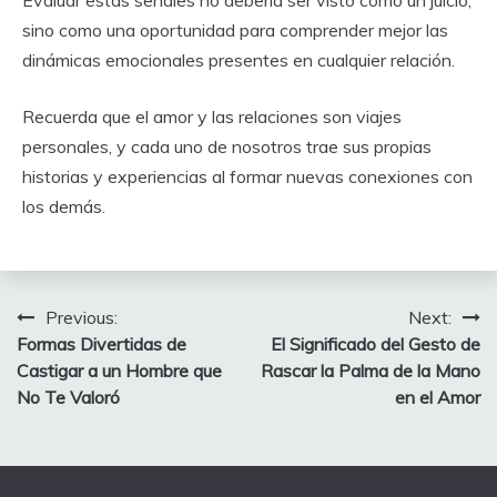
Evaluar estas señales no debería ser visto como un juicio,
sino como una oportunidad para comprender mejor las
dinámicas emocionales presentes en cualquier relación.
Recuerda que el amor y las relaciones son viajes
personales, y cada uno de nosotros trae sus propias
historias y experiencias al formar nuevas conexiones con
los demás.
Post
Previous:
Next:
Formas Divertidas de
El Significado del Gesto de
navigation
Castigar a un Hombre que
Rascar la Palma de la Mano
No Te Valoró
en el Amor