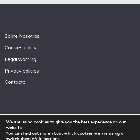
Sobre Nosotros
Cookies policy
Legal warning
Privacy policies
Contacto
We are using cookies to give you the best experience on our
website.
All Rights Reserved 2026.
You can find out more about which cookies we are using or
Proudly powered by WordPress
|
Theme: Fairy by
switch them off in
settings
.